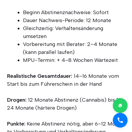
Beginn Abs­ti­nenz­nach­wei­se: Sofort
Dau­er Nach­weis-Peri­ode: 12 Monate
Gleich­zei­tig: Ver­hal­tens­än­de­rung
umsetzen
Vor­be­rei­tung mit Bera­ter: 2–4 Mona­te
(kann par­al­lel laufen)
MPU-Ter­min: + 4–8 Wochen Wartezeit
Rea­lis­ti­sche Gesamt­dau­er:
14–16 Mona­te vom
Start bis zum Füh­rer­schein in der Hand
Dro­gen:
12 Mona­te Abs­ti­nenz (Can­na­bis) bis 18–
24 Mona­te (här­te­re Drogen)
Punk­te:
Kei­ne Abs­ti­nenz nötig, aber 6–12 Mona­
te Vor­be­rei­tung und Ver­hal­tens­än­de­rung