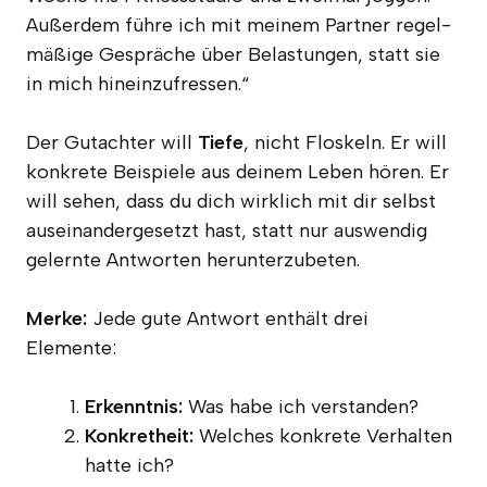
Außer­dem füh­re ich mit mei­nem Part­ner regel­
mä­ßi­ge Gesprä­che über Belas­tun­gen, statt sie
in mich hineinzufressen.“
Der Gut­ach­ter will
Tie­fe
, nicht Flos­keln. Er will
kon­kre­te Bei­spie­le aus dei­nem Leben hören. Er
will sehen, dass du dich wirk­lich mit dir selbst
aus­ein­an­der­ge­setzt hast, statt nur aus­wen­dig
gelern­te Ant­wor­ten herunterzubeten.
Mer­ke:
Jede gute Ant­wort ent­hält drei
Elemente:
Erkennt­nis:
Was habe ich verstanden?
Kon­kret­heit:
Wel­ches kon­kre­te Ver­hal­ten
hat­te ich?