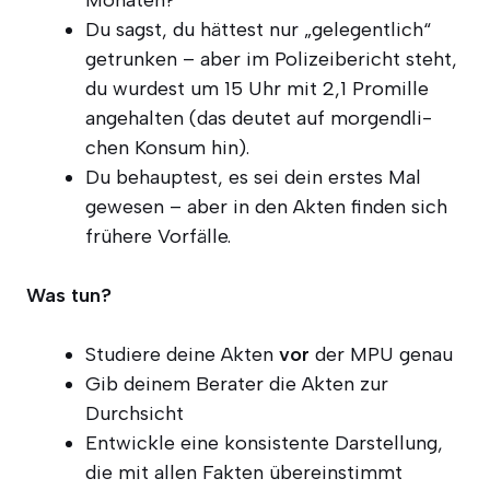
Monaten?
Du sagst, du hät­test nur „gele­gent­lich“
getrun­ken – aber im Poli­zei­be­richt steht,
du wur­dest um 15 Uhr mit 2,1 Pro­mil­le
ange­hal­ten (das deu­tet auf mor­gend­li­
chen Kon­sum hin).
Du behaup­test, es sei dein ers­tes Mal
gewe­sen – aber in den Akten fin­den sich
frü­he­re Vorfälle.
Was tun?
Stu­die­re dei­ne Akten
vor
der MPU genau
Gib dei­nem Bera­ter die Akten zur
Durchsicht
Ent­wick­le eine kon­sis­ten­te Dar­stel­lung,
die mit allen Fak­ten übereinstimmt