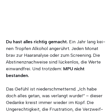
Du hast alles rich­tig gemacht.
Ein Jahr lang kei­
nen Trop­fen Alko­hol ange­rührt. Jeden Monat
brav zur Haar­ana­ly­se oder zum Scree­ning. Die
Abs­ti­nenz­nach­wei­se sind lücken­los, die Wer­te
ein­wand­frei. Und trotz­dem:
MPU nicht
bestanden.
Das Gefühl ist nie­der­schmet­ternd. „Ich habe
doch alles getan, was ver­langt wur­de!“ – die­ser
Gedan­ke kreist immer wie­der im Kopf. Die
Unge­rech­tig­keit, die Frus­tra­ti­on, die Ver­zweif­