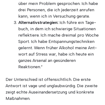
über mein Pro­blem gespro­chen. Ich habe
drei Per­so­nen, die ich jeder­zeit anru­fen
kann, wenn ich in Ver­su­chung gerate.
Alter­na­tiv­stra­te­gien:
Ich füh­re ein Tage­
buch, in dem ich schwie­ri­ge Situa­tio­nen
reflek­tie­re. Ich mache drei­mal pro Woche
Sport. Ich habe Ent­span­nungs­tech­ni­ken
gelernt. Wenn frü­her Alko­hol mei­ne Ant­
wort auf Stress war, habe ich heu­te ein
gan­zes Arse­nal an gesün­de­ren
Reaktionen.“
Der Unter­schied ist offen­sicht­lich. Die ers­te
Ant­wort ist vage und unglaub­wür­dig. Die zwei­te
zeigt ech­te Aus­ein­an­der­set­zung und kon­kre­te
Maßnahmen.