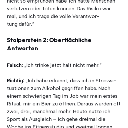
nicht so emp­fun­den habe. Ich hät­te Men­schen
ver­let­zen oder töten kön­nen. Das Risi­ko war
real, und ich tra­ge die vol­le Ver­ant­wor­
tung dafür.“
Stolperstein 2: Oberflächliche
Antworten
Falsch:
„Ich trin­ke jetzt halt nicht mehr.“
Rich­tig:
„Ich habe erkannt, dass ich in Stress­si­
tua­tio­nen zum Alko­hol gegrif­fen habe. Nach
einem schwie­ri­gen Tag im Job war mein ers­tes
Ritu­al, mir ein Bier zu öff­nen. Dar­aus wur­den oft
zwei, drei, manch­mal mehr. Heu­te nut­ze ich
Sport als Aus­gleich – ich gehe drei­mal die
Woche ins Fit­ness­stu­dio und zwei­mal jog­gen.