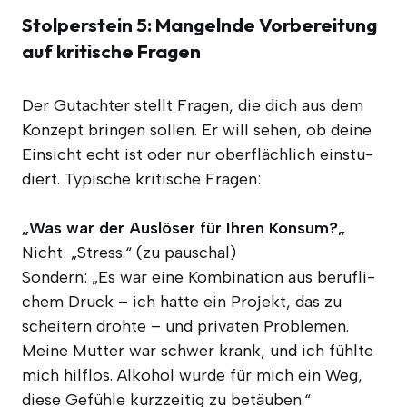
Stolperstein 5: Mangelnde Vorbereitung
auf kritische Fragen
Der Gut­ach­ter stellt Fra­gen, die dich aus dem
Kon­zept brin­gen sol­len. Er will sehen, ob dei­ne
Ein­sicht echt ist oder nur ober­fläch­lich ein­stu­
diert. Typi­sche kri­ti­sche Fragen:
„Was war der Aus­lö­ser für Ihren Kon­sum?„
Nicht: „Stress.“ (zu pau­schal)
Son­dern: „Es war eine Kom­bi­na­ti­on aus beruf­li­
chem Druck – ich hat­te ein Pro­jekt, das zu
schei­tern droh­te – und pri­va­ten Pro­ble­men.
Mei­ne Mut­ter war schwer krank, und ich fühl­te
mich hilf­los. Alko­hol wur­de für mich ein Weg,
die­se Gefüh­le kurz­zei­tig zu betäuben.“