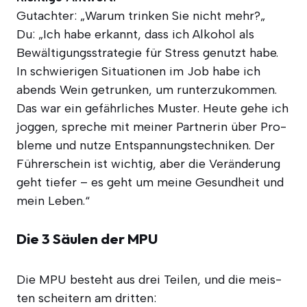
Gut­ach­ter: „War­um trin­ken Sie nicht mehr?„
Du: „Ich habe erkannt, dass ich Alko­hol als
Bewäl­ti­gungs­stra­te­gie für Stress genutzt habe.
In schwie­ri­gen Situa­tio­nen im Job habe ich
abends Wein getrun­ken, um run­ter­zu­kom­men.
Das war ein gefähr­li­ches Mus­ter. Heu­te gehe ich
jog­gen, spre­che mit mei­ner Part­ne­rin über Pro­
ble­me und nut­ze Ent­span­nungs­tech­ni­ken. Der
Füh­rer­schein ist wich­tig, aber die Ver­än­de­rung
geht tie­fer – es geht um mei­ne Gesund­heit und
mein Leben.“
Die 3 Säulen der MPU
Die MPU besteht aus drei Tei­len, und die meis­
ten schei­tern am dritten: