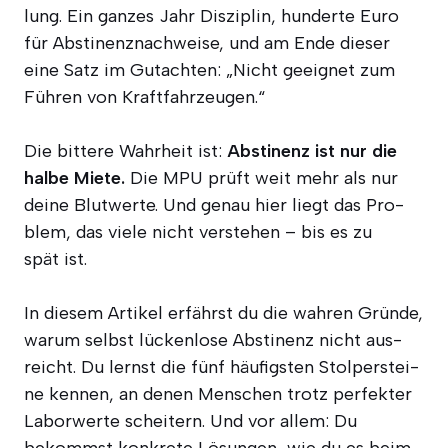
lung. Ein gan­zes Jahr Dis­zi­plin, hun­der­te Euro
für Abs­ti­nenz­nach­wei­se, und am Ende die­ser
eine Satz im Gut­ach­ten: „Nicht geeig­net zum
Füh­ren von Kraftfahrzeugen.“
Die bit­te­re Wahr­heit ist:
Abs­ti­nenz ist nur die
hal­be Mie­te.
Die MPU prüft weit mehr als nur
dei­ne Blut­wer­te. Und genau hier liegt das Pro­
blem, das vie­le nicht ver­ste­hen – bis es zu
spät ist.
In die­sem Arti­kel erfährst du die wah­ren Grün­de,
war­um selbst lücken­lo­se Abs­ti­nenz nicht aus­
reicht. Du lernst die fünf häu­figs­ten Stol­per­stei­
ne ken­nen, an denen Men­schen trotz per­fek­ter
Labor­wer­te schei­tern. Und vor allem: Du