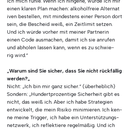
ich mich füh­le. Wenn ich hin­ge­he, wür­de ich mir
einen kla­ren Plan machen: alko­hol­freie Alter­na­t
i­ven bestel­len, mit min­des­tens einer Per­son dort
sein, die Bescheid weiß, ein Zeit­li­mit set­zen.
Und ich wür­de vor­her mit mei­ner Part­ne­rin
einen Code aus­ma­chen, damit ich sie anru­fen
und abho­len las­sen kann, wenn es zu schwie­
rig wird.“
„War­um sind Sie sicher, dass Sie nicht rück­fäl­lig
wer­den?„
Nicht: „Ich bin mir ganz sicher.“ (über­heb­lich)
Son­dern: „Hun­dert­pro­zen­ti­ge Sicher­heit gibt es
nicht, das weiß ich. Aber ich habe Stra­te­gien
ent­wi­ckelt, die mein Risi­ko mini­mie­ren. Ich ken­
ne mei­ne Trig­ger, ich habe ein Unter­stüt­zungs­
netz­werk, ich reflek­tie­re regel­mä­ßig. Und ich