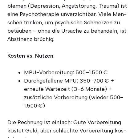
ble­men (Depres­si­on, Angst­stö­rung, Trau­ma) ist
eine Psy­cho­the­ra­pie unver­zicht­bar. Vie­le Men­
schen trin­ken, um psy­chi­sche Schmer­zen zu
betäu­ben – ohne die Ursa­che zu behan­deln, ist
Abs­ti­nenz brüchig.
Kos­ten vs. Nutzen:
MPU-Vor­be­rei­tung: 500–1.500 €
Durch­ge­fal­le­ne MPU: 350–700 € +
erneu­te War­te­zeit (3–6 Mona­te) +
zusätz­li­che Vor­be­rei­tung (wie­der 500–
1.500 €)
Die Rech­nung ist ein­fach: Gute Vor­be­rei­tung
kos­tet Geld, aber schlech­te Vor­be­rei­tung kos­