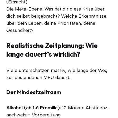
(Ein­sicht)
Die Meta-Ebe­ne: Was hat dir die­se Kri­se über
dich selbst bei­gebracht? Wel­che Erkennt­nis­se
über dein Leben, dei­ne Prio­ri­tä­ten, dei­ne
Gesundheit?
Realistische Zeitplanung: Wie
lange dauert’s wirklich?
Vie­le unter­schät­zen mas­siv, wie lan­ge der Weg
zur bestan­de­nen MPU dauert.
Der Mindestzeitraum
Alko­hol (ab 1,6 Pro­mil­le):
12 Mona­te Abs­ti­nenz­
nach­weis + Vorbereitung