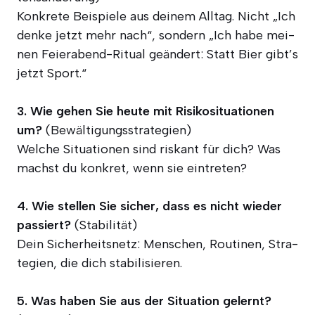
Kon­kre­te Bei­spie­le aus dei­nem All­tag. Nicht „Ich
den­ke jetzt mehr nach“, son­dern „Ich habe mei­
nen Fei­er­abend-Ritu­al geän­dert: Statt Bier gibt’s
jetzt Sport.“
3. Wie gehen Sie heu­te mit Risi­ko­si­tua­tio­nen
um?
(Bewäl­ti­gungs­stra­te­gien)
Wel­che Situa­tio­nen sind ris­kant für dich? Was
machst du kon­kret, wenn sie eintreten?
4. Wie stel­len Sie sicher, dass es nicht wie­der
pas­siert?
(Sta­bi­li­tät)
Dein Sicher­heits­netz: Men­schen, Rou­ti­nen, Stra­
te­gien, die dich stabilisieren.
5. Was haben Sie aus der Situa­ti­on gelernt?