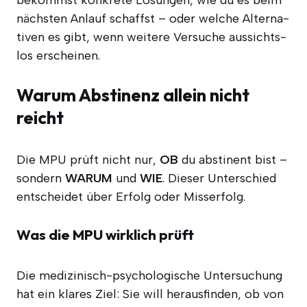
bekommst kon­kre­te Lösun­gen, wie du es beim
nächs­ten Anlauf schaffst – oder wel­che Alter­na­
ti­ven es gibt, wenn wei­te­re Ver­su­che aus­sichts­
los erscheinen.
Warum Abstinenz allein nicht
reicht
Die MPU prüft nicht nur,
OB
du abs­ti­nent bist –
son­dern
WARUM
und
WIE
. Die­ser Unter­schied
ent­schei­det über Erfolg oder Misserfolg.
Was die MPU wirklich prüft
Die medi­zi­nisch-psy­cho­lo­gi­sche Unter­su­chung
hat ein kla­res Ziel: Sie will her­aus­fin­den, ob von