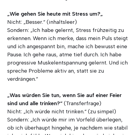
„Wie gehen Sie heu­te mit Stress um?„
Nicht: „Bes­ser.“ (inhalts­leer)
Son­dern: „Ich habe gelernt, Stress früh­zei­tig zu
erken­nen. Wenn ich mer­ke, dass mein Puls steigt
und ich ange­spannt bin, mache ich bewusst eine
Pau­se. Ich gehe raus, atme tief durch. Ich habe
pro­gres­si­ve Mus­kel­ent­span­nung gelernt. Und ich
spre­che Pro­ble­me aktiv an, statt sie zu
verdrängen.“
„Was wür­den Sie tun, wenn Sie auf einer Fei­er
sind und alle trin­ken?“
(Trans­fer­fra­ge)
Nicht: „Ich wür­de nicht trin­ken.“ (zu sim­pel)
Son­dern: „Ich wür­de mir im Vor­feld über­le­gen,
ob ich über­haupt hin­ge­he, je nach­dem wie sta­bil