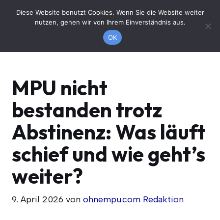
Zum
Diese Website benutzt Cookies. Wenn Sie die Website weiter
Jetzt anrufen
Inhalt
nutzen, gehen wir von Ihrem Einverständnis aus.
springen
OK
MPU nicht
bestanden trotz
Abstinenz: Was läuft
schief und wie geht’s
weiter?
9. April 2026
von
ohnempu.com Redaktion