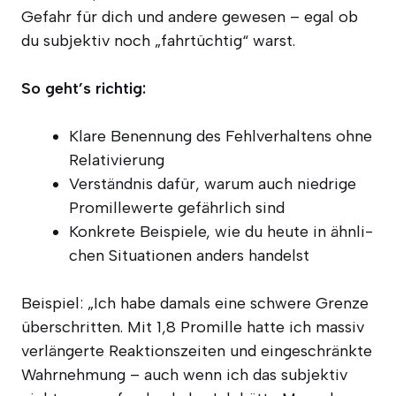
Gefahr für dich und ande­re gewe­sen – egal ob
du sub­jek­tiv noch „fahr­tüch­tig“ warst.
So geht’s richtig:
Kla­re Benen­nung des Fehl­ver­hal­tens ohne
Relativierung
Ver­ständ­nis dafür, war­um auch nied­ri­ge
Pro­mil­le­wer­te gefähr­lich sind
Kon­kre­te Bei­spie­le, wie du heu­te in ähn­li­
chen Situa­tio­nen anders handelst
Bei­spiel: „Ich habe damals eine schwe­re Gren­ze
über­schrit­ten. Mit 1,8 Pro­mil­le hat­te ich mas­siv
ver­län­ger­te Reak­ti­ons­zei­ten und ein­ge­schränk­te
Wahr­neh­mung – auch wenn ich das sub­jek­tiv