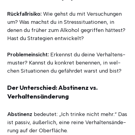
Rück­fall­ri­si­ko:
Wie gehst du mit Ver­su­chun­gen
um? Was machst du in Stress­si­tua­tio­nen, in
denen du frü­her zum Alko­hol gegrif­fen hät­test?
Hast du Stra­te­gien entwickelt?
Pro­blem­ein­sicht:
Erkennst du dei­ne Ver­hal­tens­
mus­ter? Kannst du kon­kret benen­nen, in wel­
chen Situa­tio­nen du gefähr­det warst und bist?
Der Unterschied: Abstinenz vs.
Verhaltensänderung
Abs­ti­nenz
bedeu­tet: „Ich trin­ke nicht mehr.“ Das
ist pas­siv, äußer­lich, eine rei­ne Ver­hal­tens­än­de­
rung auf der Oberfläche.