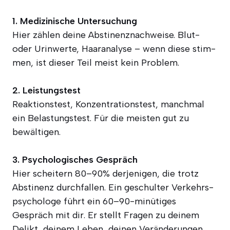
1. Medi­zi­ni­sche Unter­su­chung
Hier zäh­len dei­ne Abs­ti­nenz­nach­wei­se. Blut-
oder Urin­wer­te, Haar­ana­ly­se – wenn die­se stim­
men, ist die­ser Teil meist kein Problem.
2. Leis­tungs­test
Reak­ti­ons­test, Kon­zen­tra­ti­ons­test, manch­mal
ein Belas­tungs­test. Für die meis­ten gut zu
bewältigen.
3. Psy­cho­lo­gi­sches Gespräch
Hier schei­tern 80–90% der­je­ni­gen, die trotz
Abs­ti­nenz durch­fal­len. Ein geschul­ter Ver­kehrs­
psy­cho­lo­ge führt ein 60–90-minütiges
Gespräch mit dir. Er stellt Fra­gen zu dei­nem
Delikt, dei­nem Leben, dei­nen Ver­än­de­run­gen.