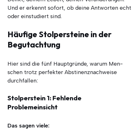
Und er erkennt sofort, ob dei­ne Ant­wor­ten echt
oder ein­stu­diert sind.
Häufige Stolpersteine in der
Begutachtung
Hier sind die fünf Haupt­grün­de, war­um Men­
schen trotz per­fek­ter Abs­ti­nenz­nach­wei­se
durchfallen:
Stolperstein 1: Fehlende
Problemeinsicht
Das sagen viele: