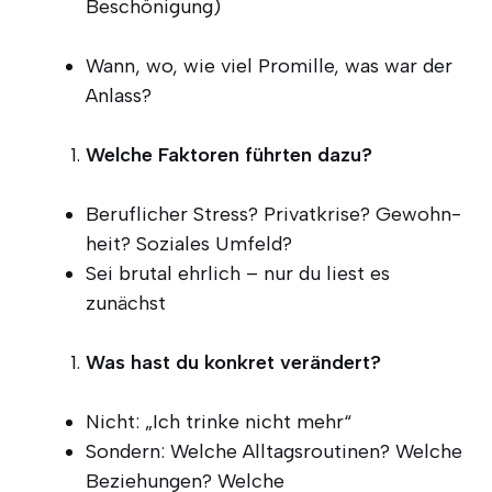
Beschönigung)
Wann, wo, wie viel Pro­mil­le, was war der
Anlass?
Wel­che Fak­to­ren führ­ten dazu?
Beruf­li­cher Stress? Pri­vat­kri­se? Gewohn­
heit? Sozia­les Umfeld?
Sei bru­tal ehr­lich – nur du liest es
zunächst
Was hast du kon­kret verändert?
Nicht: „Ich trin­ke nicht mehr“
Son­dern: Wel­che All­tags­rou­ti­nen? Wel­che
Bezie­hun­gen? Wel­che