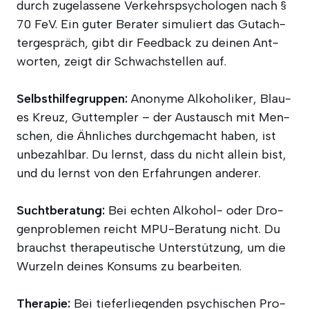
durch zuge­las­se­ne Ver­kehrs­psy­cho­lo­gen nach §
70 FeV. Ein guter Bera­ter simu­liert das Gut­ach­
ter­ge­spräch, gibt dir Feed­back zu dei­nen Ant­
wor­ten, zeigt dir Schwach­stel­len auf.
Selbst­hil­fe­grup­pen:
Anony­me Alko­ho­li­ker, Blau­
es Kreuz, Gut­temp­ler – der Aus­tausch mit Men­
schen, die Ähn­li­ches durch­ge­macht haben, ist
unbe­zahl­bar. Du lernst, dass du nicht allein bist,
und du lernst von den Erfah­run­gen anderer.
Sucht­be­ra­tung:
Bei ech­ten Alko­hol- oder Dro­
gen­pro­ble­men reicht MPU-Bera­tung nicht. Du
brauchst the­ra­peu­ti­sche Unter­stüt­zung, um die
Wur­zeln dei­nes Kon­sums zu bearbeiten.
The­ra­pie:
Bei tie­fer­lie­gen­den psy­chi­schen Pro­