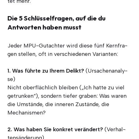
tet mehr.
Die 5 Schlüsselfragen, auf die du
Antworten haben musst
Jeder MPU-Gut­ach­ter wird die­se fünf Kern­fra­
gen stel­len, oft in ver­schie­de­nen Varianten:
1. Was führ­te zu Ihrem Delikt?
(Ursa­chen­ana­ly­
se)
Nicht ober­fläch­lich blei­ben („Ich hat­te zu viel
getrun­ken“), son­dern tie­fer gra­ben: Was waren
die Umstän­de, die inne­ren Zustän­de, die
Mechanismen?
2. Was haben Sie kon­kret ver­än­dert?
(Ver­hal­
tens­än­de­rung)