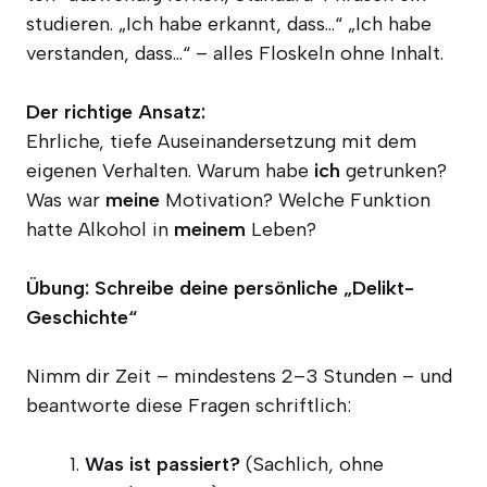
stu­die­ren. „Ich habe erkannt, dass…“ „Ich habe
ver­stan­den, dass…“ – alles Flos­keln ohne Inhalt.
Der rich­ti­ge Ansatz:
Ehr­li­che, tie­fe Aus­ein­an­der­set­zung mit dem
eige­nen Ver­hal­ten. War­um habe
ich
getrun­ken?
Was war
mei­ne
Moti­va­ti­on? Wel­che Funk­ti­on
hat­te Alko­hol in
mei­nem
Leben?
Übung: Schrei­be dei­ne per­sön­li­che „Delikt-
Geschich­te“
Nimm dir Zeit – min­des­tens 2–3 Stun­den – und
beant­wor­te die­se Fra­gen schriftlich:
Was ist pas­siert?
(Sach­lich, ohne