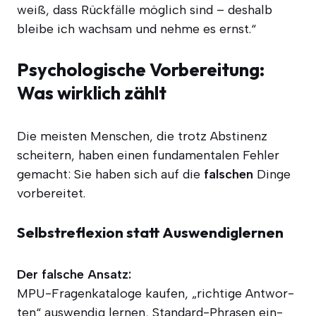
weiß, dass Rück­fäl­le mög­lich sind – des­halb
blei­be ich wach­sam und neh­me es ernst.“
Psychologische Vorbereitung:
Was wirklich zählt
Die meis­ten Men­schen, die trotz Abs­ti­nenz
schei­tern, haben einen fun­da­men­ta­len Feh­ler
gemacht: Sie haben sich auf die
fal­schen
Din­ge
vorbereitet.
Selbstreflexion statt Auswendiglernen
Der fal­sche Ansatz:
MPU-Fra­gen­ka­ta­lo­ge kau­fen, „rich­ti­ge Ant­wor­
ten“ aus­wen­dig ler­nen, Stan­dard-Phra­sen ein­