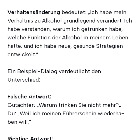
Ver­hal­tens­än­de­rung
bedeu­tet: „Ich habe mein
Ver­hält­nis zu Alko­hol grund­le­gend ver­än­dert. Ich
habe ver­stan­den, war­um ich getrun­ken habe,
wel­che Funk­ti­on der Alko­hol in mei­nem Leben
hat­te, und ich habe neue, gesun­de Stra­te­gien
entwickelt.“
Ein Bei­spiel-Dia­log ver­deut­licht den
Unterschied:
Fal­sche Ant­wort:
Gut­ach­ter: „War­um trin­ken Sie nicht mehr?„
Du: „Weil ich mei­nen Füh­rer­schein wie­der­ha­
ben will.“
Rich­ti­ge Ant­wort: