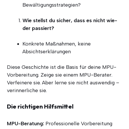
Bewältigungsstrategien?
Wie stellst du sicher, dass es nicht wie­
der passiert?
Kon­kre­te Maß­nah­men, kei­ne
Absichtserklärungen
Die­se Geschich­te ist die Basis für dei­ne MPU-
Vor­be­rei­tung. Zei­ge sie einem MPU-Bera­ter.
Ver­fei­ne­re sie. Aber ler­ne sie nicht aus­wen­dig –
ver­in­ner­li­che sie.
Die richtigen Hilfsmittel
MPU-Bera­tung:
Pro­fes­sio­nel­le Vor­be­rei­tung