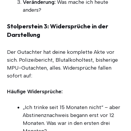
Ver­än­de­rung:
Was mache ich heu­te
anders?
Stolperstein 3: Widersprüche in der
Darstellung
Der Gut­ach­ter hat dei­ne kom­plet­te Akte vor
sich. Poli­zei­be­richt, Blut­al­ko­hol­test, bis­he­ri­ge
MPU-Gut­ach­ten, alles. Wider­sprü­che fal­len
sofort auf:
Häu­fi­ge Widersprüche:
„Ich trin­ke seit 15 Mona­ten nicht“ – aber
Abs­ti­nenz­nach­weis begann erst vor 12
Mona­ten. Was war in den ers­ten drei