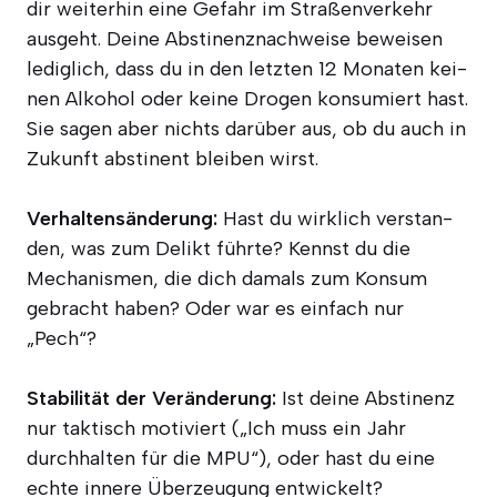
dir wei­ter­hin eine Gefahr im Stra­ßen­ver­kehr
aus­geht. Dei­ne Abs­ti­nenz­nach­wei­se bewei­sen
ledig­lich, dass du in den letz­ten 12 Mona­ten kei­
nen Alko­hol oder kei­ne Dro­gen kon­su­miert hast.
Sie sagen aber nichts dar­über aus, ob du auch in
Zukunft abs­ti­nent blei­ben wirst.
Ver­hal­tens­än­de­rung:
Hast du wirk­lich ver­stan­
den, was zum Delikt führ­te? Kennst du die
Mecha­nis­men, die dich damals zum Kon­sum
gebracht haben? Oder war es ein­fach nur
„Pech“?
Sta­bi­li­tät der Ver­än­de­rung:
Ist dei­ne Abs­ti­nenz
nur tak­tisch moti­viert („Ich muss ein Jahr
durch­hal­ten für die MPU“), oder hast du eine
ech­te inne­re Über­zeu­gung entwickelt?