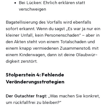
Bei Lücken: Ehr­lich erklä­ren statt
verschweigen
Baga­tel­li­sie­rung des Vor­falls wird eben­falls
sofort erkannt. Wenn du sagst „Es war ja nur ein
klei­ner Unfall, kein Per­so­nen­scha­den“ – aber in
den Akten steht von einem Total­scha­den und
einem knapp ver­mie­de­nen Zusam­men­stoß mit
einem Kin­der­wa­gen, dann ist dei­ne Glaub­wür­
dig­keit zerstört.
Stolperstein 4: Fehlende
Veränderungsstrategien
Der Gut­ach­ter fragt:
„Was machen Sie kon­kret,
um rück­fall­frei zu bleiben?“