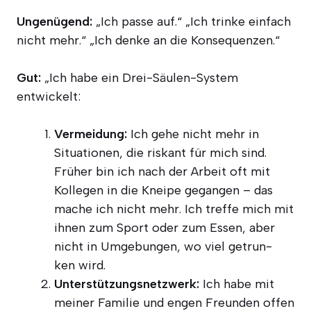
Unge­nü­gend:
„Ich pas­se auf.“ „Ich trin­ke ein­fach
nicht mehr.“ „Ich den­ke an die Konsequenzen.“
Gut:
„Ich habe ein Drei-Säu­len-Sys­tem
entwickelt:
Ver­mei­dung:
Ich gehe nicht mehr in
Situa­tio­nen, die ris­kant für mich sind.
Frü­her bin ich nach der Arbeit oft mit
Kol­le­gen in die Knei­pe gegan­gen – das
mache ich nicht mehr. Ich tref­fe mich mit
ihnen zum Sport oder zum Essen, aber
nicht in Umge­bun­gen, wo viel getrun­
ken wird.
Unter­stüt­zungs­netz­werk:
Ich habe mit
mei­ner Fami­lie und engen Freun­den offen