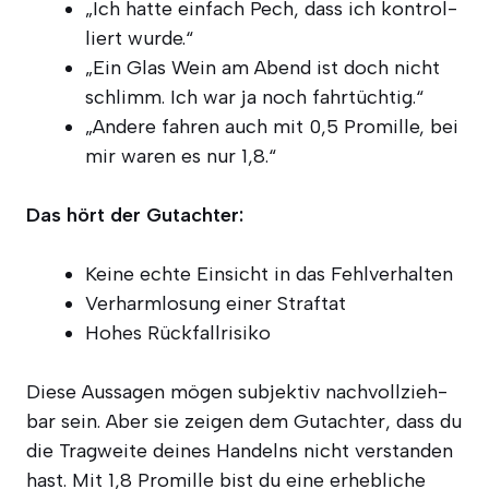
„Ich hat­te ein­fach Pech, dass ich kon­trol­
liert wurde.“
„Ein Glas Wein am Abend ist doch nicht
schlimm. Ich war ja noch fahrtüchtig.“
„Ande­re fah­ren auch mit 0,5 Pro­mil­le, bei
mir waren es nur 1,8.“
Das hört der Gutachter:
Kei­ne ech­te Ein­sicht in das Fehlverhalten
Ver­harm­lo­sung einer Straftat
Hohes Rück­fall­ri­si­ko
Die­se Aus­sa­gen mögen sub­jek­tiv nach­voll­zieh­
bar sein. Aber sie zei­gen dem Gut­ach­ter, dass du
die Trag­wei­te dei­nes Han­delns nicht ver­stan­den
hast. Mit 1,8 Pro­mil­le bist du eine erheb­li­che