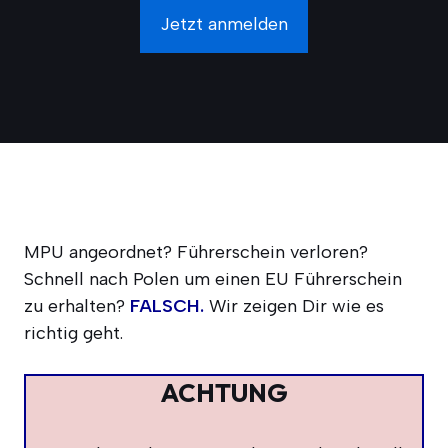
Jetzt anmelden
MPU ange­ord­net? Füh­rer­schein ver­lo­ren?
Schnell nach Polen um einen EU Füh­rer­schein
zu erhal­ten?
FALSCH
.
Wir zei­gen Dir wie es
rich­tig geht.
ACHTUNG