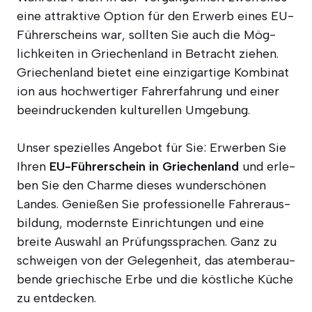
eine attrak­ti­ve Opti­on für den Erwerb eines EU-
Füh­rer­scheins war, soll­ten Sie auch die Mög­
lich­kei­ten in Grie­chen­land in Betracht zie­hen.
Grie­chen­land bie­tet eine ein­zig­ar­ti­ge Kom­bi­na­t
i­on aus hoch­wer­ti­ger Fahr­er­fah­rung und einer
beein­dru­cken­den kul­tu­rel­len Umgebung.
Unser spe­zi­el­les Ange­bot für Sie: Erwer­ben Sie
Ihren
EU-Füh­rer­schein in Grie­chen­land
und erle­
ben Sie den Charme die­ses wun­der­schö­nen
Lan­des. Genie­ßen Sie pro­fes­sio­nel­le Fah­rer­aus­
bil­dung, moderns­te Ein­rich­tun­gen und eine
brei­te Aus­wahl an Prü­fungs­spra­chen. Ganz zu
schwei­gen von der Gele­gen­heit, das atem­be­rau­
ben­de grie­chi­sche Erbe und die köst­li­che Küche
zu entdecken.