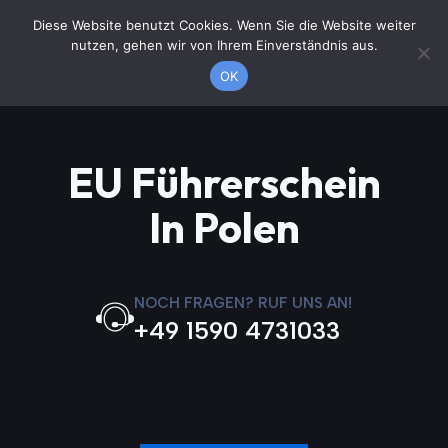
Zum
Diese Website benutzt Cookies. Wenn Sie die Website weiter
Jetzt anrufen
Inhalt
nutzen, gehen wir von Ihrem Einverständnis aus.
springen
OK
EU Führerschein
In Polen
NOCH FRAGEN? RUF UNS AN!
+49 1590 4731033