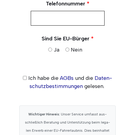
Tele­fon­num­mer
*
Sind Sie EU-Bür­ger
*
Ja
Nein
Ich habe die
AGBs
und die
Daten­
schutz­be­stim­mun­gen
gelesen.
Wich­ti­ger Hin­weis:
Unser Ser­vice umfasst aus­
schließ­lich Bera­tung und Unter­stüt­zung beim lega­
len Erwerb einer EU-Fahr­erlaub­nis. Dies beinhal­tet