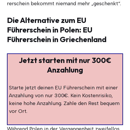
rer­schein bekommt nie­mand mehr „geschenkt“.
Die Alternative zum EU
Führerschein in Polen: EU
Führerschein in Griechenland
Jetzt starten mit nur 300€
Anzahlung
Star­te jetzt dei­nen EU Füh­rer­schein mit einer
Anzah­lung von nur 300€. Kein Kos­ten­ri­si­ko,
kei­ne hohe Anzah­lung. Zah­le den Rest bequem
vor Ort.
Wäh­rend Polen in der Ver­gan­gen­heit zwei­fel­los