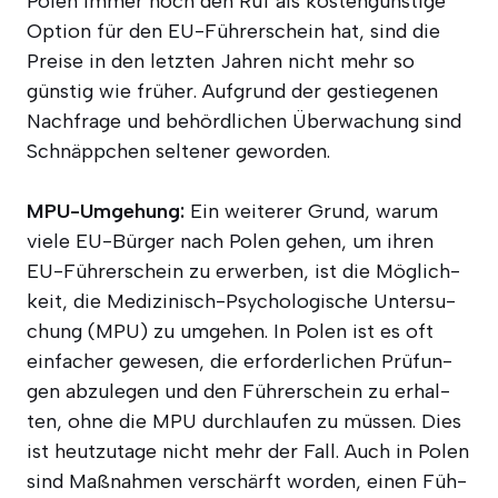
Polen immer noch den Ruf als kos­ten­güns­ti­ge
Opti­on für den EU-Füh­rer­schein hat, sind die
Prei­se in den letz­ten Jah­ren nicht mehr so
güns­tig wie frü­her. Auf­grund der gestie­ge­nen
Nach­fra­ge und behörd­li­chen Über­wa­chung sind
Schnäpp­chen sel­te­ner geworden.
MPU-Umge­hung:
Ein wei­te­rer Grund, war­um
vie­le EU-Bür­ger nach Polen gehen, um ihren
EU-Füh­rer­schein zu erwer­ben, ist die Mög­lich­
keit, die Medi­zi­nisch-Psy­cho­lo­gi­sche Unter­su­
chung (MPU) zu umge­hen. In Polen ist es oft
ein­fa­cher gewe­sen, die erfor­der­li­chen Prü­fun­
gen abzu­le­gen und den Füh­rer­schein zu erhal­
ten, ohne die MPU durch­lau­fen zu müs­sen. Dies
ist heut­zu­ta­ge nicht mehr der Fall. Auch in Polen
sind Maß­nah­men ver­schärft wor­den, einen Füh­