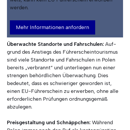
werden.
Über­wach­te Stand­or­te und Fahr­schu­len:
Auf­
grund des Anstiegs des Füh­rer­schein­tou­ris­mus
sind vie­le Stand­or­te und Fahr­schu­len in Polen
bereits „ver­brannt“ und unter­lie­gen nun einer
stren­gen behörd­li­chen Über­wa­chung. Dies
bedeu­tet, dass es schwie­ri­ger gewor­den ist,
einen EU-Füh­rer­schein zu erwer­ben, ohne alle
erfor­der­li­chen Prü­fun­gen ord­nungs­ge­mäß
abzulegen.
Preis­ge­stal­tung und Schnäpp­chen:
Wäh­rend