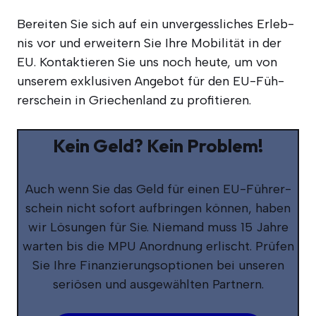
Berei­ten Sie sich auf ein unver­gess­li­ches Erleb­
nis vor und erwei­tern Sie Ihre Mobi­li­tät in der
EU. Kon­tak­tie­ren Sie uns noch heu­te, um von
unse­rem exklu­si­ven Ange­bot für den EU-Füh­
rer­schein in Grie­chen­land zu profitieren.
Kein Geld? Kein Problem!
Auch wenn Sie das Geld für einen EU-Füh­rer­
schein nicht sofort auf­brin­gen kön­nen, haben
wir Lösun­gen für Sie. Nie­mand muss 15 Jah­re
war­ten bis die MPU Anord­nung erlischt. Prü­fen
Sie Ihre Finan­zie­rungs­op­tio­nen bei unse­ren
seriö­sen und aus­ge­wähl­ten Partnern.