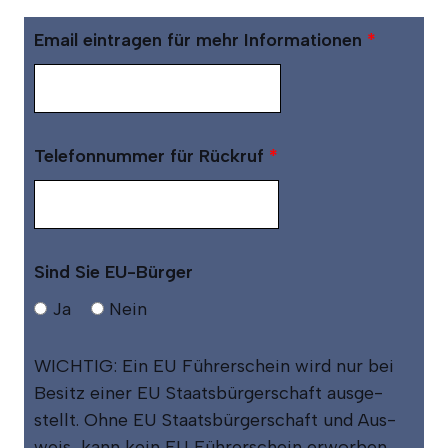
Email ein­tra­gen für mehr Infor­ma­tio­nen
*
Tele­fon­num­mer für Rück­ruf
*
Sind Sie EU-Bürger
Ja
Nein
WICHTIG: Ein EU Füh­rer­schein wird nur bei
Besitz einer EU Staats­bür­ger­schaft aus­ge­
stellt. Ohne EU Staats­bür­ger­schaft und Aus­
weis, kann kein EU Füh­rer­schein erwor­ben