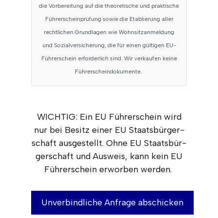
die Vor­be­rei­tung auf die theo­re­ti­sche und prak­ti­sche
Füh­rer­schein­prü­fung sowie die Eta­blie­rung aller
recht­li­chen Grund­la­gen wie Wohn­sitz­an­mel­dung
und Sozi­al­ver­si­che­rung, die für einen gül­ti­gen EU-
Füh­rer­schein erfor­der­lich sind. Wir ver­kau­fen kei­ne
Führerscheindokumente.
WICHTIG: Ein EU Füh­rer­schein wird
nur bei Besitz einer EU Staats­bür­ger­
schaft aus­ge­stellt. Ohne EU Staats­bür­
ger­schaft und Aus­weis, kann kein EU
Füh­rer­schein erwor­ben werden.