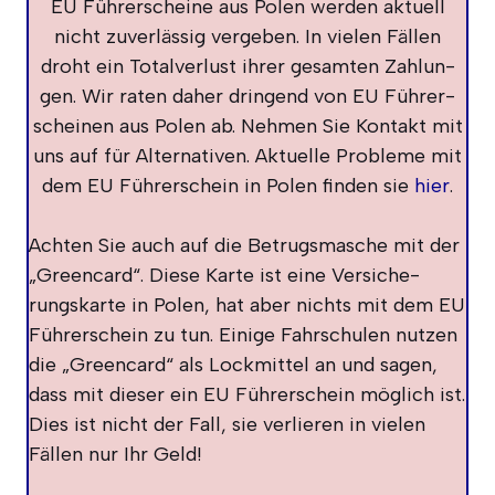
EU Füh­rer­schei­ne aus Polen wer­den aktu­ell
nicht zuver­läs­sig ver­ge­ben. In vie­len Fäl­len
droht ein Total­ver­lust ihrer gesam­ten Zah­lun­
gen. Wir raten daher drin­gend von EU Füh­rer­
schei­nen aus Polen ab. Neh­men Sie Kon­takt mit
uns auf für Alter­na­ti­ven. Aktu­el­le Pro­ble­me mit
dem EU Füh­rer­schein in Polen fin­den sie
hier
.
Ach­ten Sie auch auf die Betrugs­ma­sche mit der
„Green­card“. Die­se Kar­te ist eine Ver­si­che­
rungs­kar­te in Polen, hat aber nichts mit dem EU
Füh­rer­schein zu tun. Eini­ge Fahr­schu­len nut­zen
die „Green­card“ als Lock­mit­tel an und sagen,
dass mit die­ser ein EU Füh­rer­schein mög­lich ist.
Dies ist nicht der Fall, sie ver­lie­ren in vie­len
Fäl­len nur Ihr Geld!