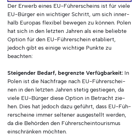
Der Erwerb eines EU-Füh­rer­scheins ist für vie­le
EU-Bür­ger ein wich­ti­ger Schritt, um sich inner­
halb Euro­pas fle­xi­bel bewe­gen zu kön­nen. Polen
hat sich in den letz­ten Jah­ren als eine belieb­te
Opti­on für den EU-Füh­rer­schein eta­bliert,
jedoch gibt es eini­ge wich­ti­ge Punk­te zu
beachten:
Stei­gen­der Bedarf, begrenz­te Ver­füg­bar­keit:
In
Polen ist die Nach­fra­ge nach EU-Füh­rer­schei­
nen in den letz­ten Jah­ren ste­tig gestie­gen, da
vie­le EU-Bür­ger die­se Opti­on in Betracht zie­
hen. Dies hat jedoch dazu geführt, dass EU-Füh­
rer­schei­ne immer sel­te­ner aus­ge­stellt wer­den,
da die Behör­den den Füh­rer­schein­tou­ris­mus
ein­schrän­ken möchten.