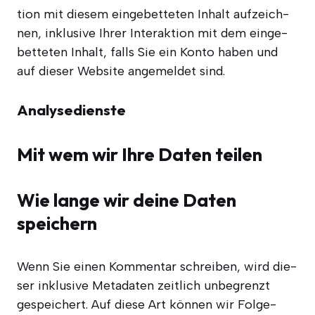
ti­on mit die­sem ein­ge­bet­te­ten Inhalt auf­zeich­
nen, inklu­si­ve Ihrer Inter­ak­ti­on mit dem ein­ge­
bet­te­ten Inhalt, falls Sie ein Kon­to haben und
auf die­ser Web­site ange­mel­det sind.
Analysedienste
Mit wem wir Ihre Daten teilen
Wie lange wir deine Daten
speichern
Wenn Sie einen Kom­men­tar schrei­ben, wird die­
ser inklu­si­ve Meta­da­ten zeit­lich unbe­grenzt
gespei­chert. Auf die­se Art kön­nen wir Fol­ge­