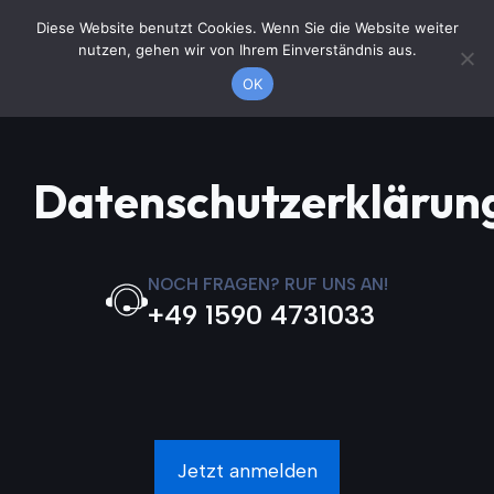
Zum
Diese Website benutzt Cookies. Wenn Sie die Website weiter
Jetzt anrufen
Inhalt
nutzen, gehen wir von Ihrem Einverständnis aus.
springen
OK
Datenschutzerklärun
NOCH FRAGEN? RUF UNS AN!
+49 1590 4731033
Jetzt anmelden