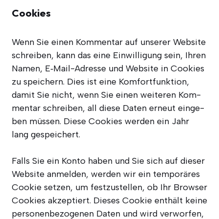
Cookies
Wenn Sie einen Kom­men­tar auf unse­rer Web­site
schrei­ben, kann das eine Ein­wil­li­gung sein, Ihren
Namen, E‑Mail-Adres­se und Web­site in Coo­kies
zu spei­chern. Dies ist eine Kom­fort­funk­ti­on,
damit Sie nicht, wenn Sie einen wei­te­ren Kom­
men­tar schrei­ben, all die­se Daten erneut ein­ge­
ben müs­sen. Die­se Coo­kies wer­den ein Jahr
lang gespeichert.
Falls Sie ein Kon­to haben und Sie sich auf die­ser
Web­site anmel­den, wer­den wir ein tem­po­rä­res
Coo­kie set­zen, um fest­zu­stel­len, ob Ihr Brow­ser
Coo­kies akzep­tiert. Die­ses Coo­kie ent­hält kei­ne
per­so­nen­be­zo­ge­nen Daten und wird ver­wor­fen,