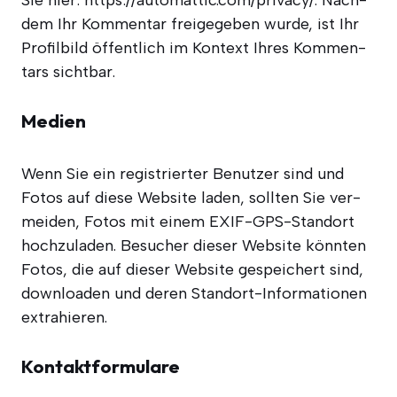
Sie hier: https://automattic.com/privacy/. Nach­
dem Ihr Kom­men­tar frei­ge­ge­ben wur­de, ist Ihr
Pro­fil­bild öffent­lich im Kon­text Ihres Kom­men­
tars sichtbar.
Medien
Wenn Sie ein regis­trier­ter Benut­zer sind und
Fotos auf die­se Web­site laden, soll­ten Sie ver­
mei­den, Fotos mit einem EXIF-GPS-Stand­ort
hoch­zu­la­den. Besu­cher die­ser Web­site könn­ten
Fotos, die auf die­ser Web­site gespei­chert sind,
down­loa­den und deren Stand­ort-Infor­ma­tio­nen
extrahieren.
Kontaktformulare