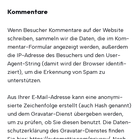
Kommentare
Wenn Besu­cher Kom­men­ta­re auf der Web­site
schrei­ben, sam­meln wir die Daten, die im Kom­
men­tar-For­mu­lar ange­zeigt wer­den, außer­dem
die IP-Adres­se des Besu­chers und den User-
Agent-String (damit wird der Brow­ser iden­ti­fi­
ziert), um die Erken­nung von Spam zu
unterstützen.
Aus Ihrer E‑Mail-Adres­se kann eine anony­mi­
sier­te Zei­chen­fol­ge erstellt (auch Hash genannt)
und dem Grava­tar-Dienst über­ge­ben wer­den,
um zu prü­fen, ob Sie die­sen benutzt. Die Daten­
schutz­er­klä­rung des Grava­tar-Diens­tes fin­den