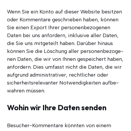
Wenn Sie ein Kon­to auf die­ser Web­site besit­zen
oder Kom­men­ta­re geschrie­ben haben, kön­nen
Sie einen Export Ihrer per­so­nen­be­zo­ge­nen
Daten bei uns anfor­dern, inklu­si­ve aller Daten,
die Sie uns mit­ge­teilt haben. Dar­über hin­aus
kön­nen Sie die Löschung aller per­so­nen­be­zo­ge­
nen Daten, die wir von Ihnen gespei­chert haben,
anfor­dern. Dies umfasst nicht die Daten, die wir
auf­grund admi­nis­tra­ti­ver, recht­li­cher oder
sicher­heits­re­le­van­ter Not­wen­dig­kei­ten auf­be­
wah­ren müssen.
Wohin wir Ihre Daten senden
Besu­cher-Kom­men­ta­re könn­ten von einem