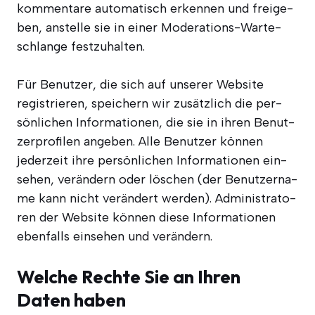
kom­men­ta­re auto­ma­tisch erken­nen und frei­ge­
ben, anstel­le sie in einer Mode­ra­ti­ons-War­te­
schlan­ge festzuhalten.
Für Benut­zer, die sich auf unse­rer Web­site
regis­trie­ren, spei­chern wir zusätz­lich die per­
sön­li­chen Infor­ma­tio­nen, die sie in ihren Benut­
zer­pro­fi­len ange­ben. Alle Benut­zer kön­nen
jeder­zeit ihre per­sön­li­chen Infor­ma­tio­nen ein­
se­hen, ver­än­dern oder löschen (der Benut­zer­na­
me kann nicht ver­än­dert wer­den). Admi­nis­tra­to­
ren der Web­site kön­nen die­se Infor­ma­tio­nen
eben­falls ein­se­hen und verändern.
Welche Rechte Sie an Ihren
Daten haben