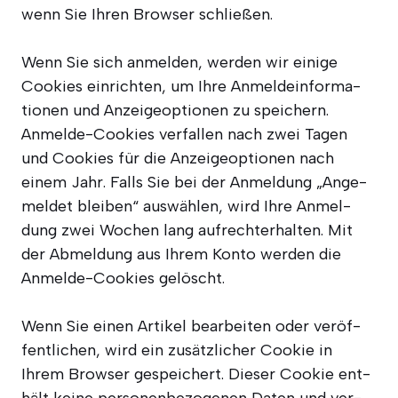
wenn Sie Ihren Brow­ser schließen.
Wenn Sie sich anmel­den, wer­den wir eini­ge
Coo­kies ein­rich­ten, um Ihre Anmel­de­infor­ma­
tio­nen und Anzei­ge­op­tio­nen zu spei­chern.
Anmel­de-Coo­kies ver­fal­len nach zwei Tagen
und Coo­kies für die Anzei­ge­op­tio­nen nach
einem Jahr. Falls Sie bei der Anmel­dung „Ange­
mel­det blei­ben“ aus­wäh­len, wird Ihre Anmel­
dung zwei Wochen lang auf­recht­erhal­ten. Mit
der Abmel­dung aus Ihrem Kon­to wer­den die
Anmel­de-Coo­kies gelöscht.
Wenn Sie einen Arti­kel bear­bei­ten oder ver­öf­
fent­li­chen, wird ein zusätz­li­cher Coo­kie in
Ihrem Brow­ser gespei­chert. Die­ser Coo­kie ent­