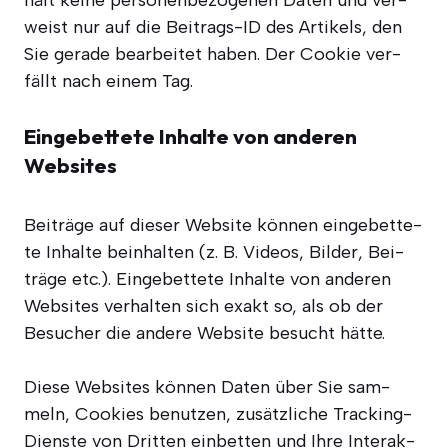
hält kei­ne per­so­nen­be­zo­ge­nen Daten und ver­
weist nur auf die Bei­trags-ID des Arti­kels, den
Sie gera­de bear­bei­tet haben. Der Coo­kie ver­
fällt nach einem Tag.
Eingebettete Inhalte von anderen
Websites
Bei­trä­ge auf die­ser Web­site kön­nen ein­ge­bet­te­
te Inhal­te beinhal­ten (z. B. Vide­os, Bil­der, Bei­
trä­ge etc.). Ein­ge­bet­te­te Inhal­te von ande­ren
Web­sites ver­hal­ten sich exakt so, als ob der
Besu­cher die ande­re Web­site besucht hätte.
Die­se Web­sites kön­nen Daten über Sie sam­
meln, Coo­kies benut­zen, zusätz­li­che Track­ing-
Diens­te von Drit­ten ein­bet­ten und Ihre Inter­ak­